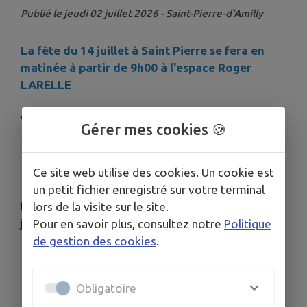
Publié le jeudi 02 juillet 2026 - Saint-Pierre-d'Amilly
La fête du 14 juillet à Saint Pierre se fera en
matinée à partir de 9h00 à l'espace Roger
LARELLE
Au programme :
Gérer mes cookies 🍪
9h30 :concours de pétanque ouvert à
toutes les familles (inscription gratuite à
Ce site web utilise des cookies. Un cookie est
partir de de9h00)
un petit fichier enregistré sur votre terminal
Des lots à tous les participants dont des1/4 de
lors de la visite sur le site.
jambons pour les gagnants
Pour en savoir plus, consultez notre
Politique
de gestion des cookies
.
12h30 : vin d'honneur offert par la mairie
et remise des prix du concours de
pétanque
Obligatoire
13h00 : pique-nique partagé avec