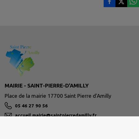
MAIRIE - SAINT-PIERRE-D'AMILLY
Place de la mairie 17700 Saint Pierre d'Amilly
05 46 27 90 56
accueil.mairie@saintpierredamilly.fr
M'Y RENDRE
www.saintpierredamilly.fr