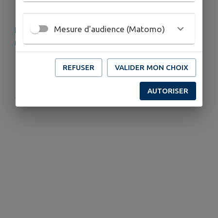
possibilité de se restaurer sur place
Mesure d'audience (Matomo)
Le Comité des fêtes vous attend
nombreux pour partager cette matinée festive
REFUSER
VALIDER MON CHOIX
Télécharger la pièce jointe
AUTORISER
Publié par Philippe Bodet