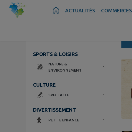
Contenu
Menu
Recherche
Pied de page
ACTUALITÉS
COMMERCES
Vue liste
SPORTS & LOISIRS
4 évén
NATURE &
1
ENVIRONNEMENT
CULTURE
1
SPECTACLE
DIVERTISSEMENT
1
PETITE ENFANCE