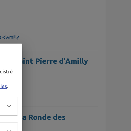
e-d'Amilly
es | Saint Pierre d'Amilly
gistré
kies
.
 d'Amilly
es - "La Ronde des