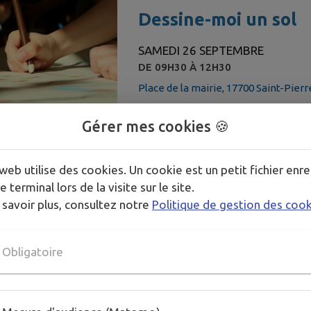
Dessine-moi un sol
SAMEDI 26 SEPTEMBRE
DE 09H30 À 12H30
Place de la mairie, 17700 Saint-Pierr
Gérer mes cookies 🍪
La Ronde des Histoir
web utilise des cookies. Un cookie est un petit fichier enre
JEUDI 12 NOVEMBRE
e terminal lors de la visite sur le site.
À 10H00
 savoir plus, consultez notre
Politique de gestion des coo
La Ronde des Histoires | Saint Pierre
Catégorie : Petite enfance
Obligatoire
La Ronde des Histoir
Saisons"