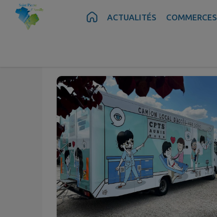
Contenu
Menu
Recherche
Pied de page
ACTUALITÉS
COMMERCES
Déc.
09
Mar.