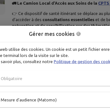
🚛 Le Camion Local d'Accès aux Soins de la
CPTS 
👉 Ce dispositif de santé itinérant se déplace au p
d'accéder à des
consultations essentielles
et de bé
prévention et de sensibilisation sur des thémati
Gérer mes cookies 🍪
🔎
Mardi 9 décembre :
web utilise des cookies. Un cookie est un petit fichier enre
Alimentation santé : échanges autour de la di
e terminal lors de la visite sur le site.
 savoir plus, consultez notre
Politique de gestion des coo
📞 NOUVEAU
: un numéro de téléphone est désormai
suffit de composer le
09 73 05 66 96.
Obligatoire
Télécharger la pièce jointe
Mesure d'audience (Matomo)
PLUS D'INFORMATIONS