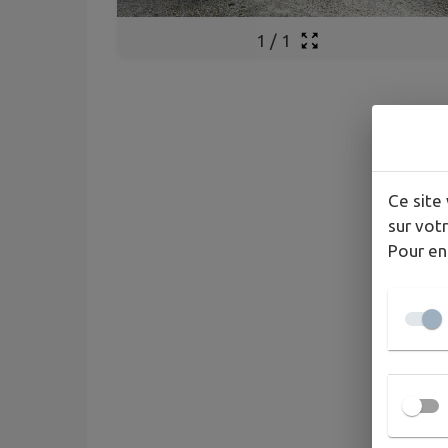
1
/
1
Ce site 
sur votr
Pour en