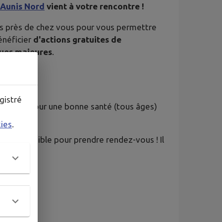
Aunis Nord
vient à votre rencontre !
lus près de chez vous pour vous permettre
néficier
d'actions gratuites de
ques majeures
.
gistré
ététique pour une bonne santé (tous âges)
kies
.
s disponible pour prendre rendez-vous ! Il