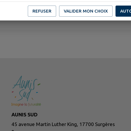
https://www.cpts-aunisnord.fr/camion-soins-prevention/
REFUSER
VALIDER MON CHOIX
AUT
AUNIS SUD
45 avenue Martin Luther King, 17700 Surgères