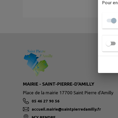
Pour en
MAIRIE - SAINT-PIERRE-D'AMILLY
Place de la mairie 17700 Saint Pierre d'Amilly
05 46 27 90 56
accueil.mairie@saintpierredamilly.fr
M'Y RENDRE