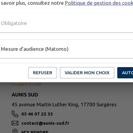
 savoir plus, consultez notre
Politique de gestion des coo
Obligatoire
Mesure d'audience (Matomo)
REFUSER
VALIDER MON CHOIX
AUT
AUNIS SUD
45 avenue Martin Luther King, 17700 Surgères
05 46 07 22 33
contact@aunis-sud.fr
M'Y RENDRE