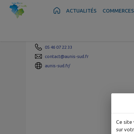
Contenu
Menu
Recherche
Pied de page
ACTUALITÉS
COMMERCES
AUNIS SUD
45 avenue Martin Luther King, 17700 Surgèr
05 46 07 22 33
contact@aunis-sud.fr
aunis-sud.fr/
Ce site 
sur votr