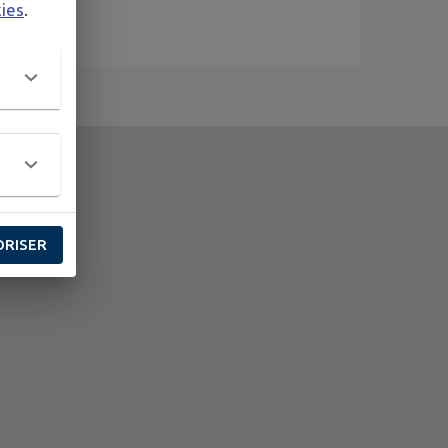
kies
.
ORISER