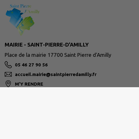
MAIRIE - SAINT-PIERRE-D'AMILLY
Place de la mairie 17700 Saint Pierre d'Amilly
05 46 27 90 56
accueil.mairie@saintpierredamilly.fr
M'Y RENDRE
www.saintpierredamilly.fr