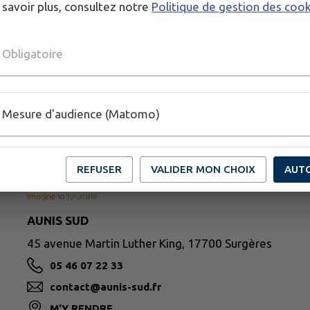
 savoir plus, consultez notre
Politique de gestion des coo
Obligatoire
Mesure d'audience (Matomo)
REFUSER
VALIDER MON CHOIX
AUT
AUNIS SUD
45 avenue Martin Luther King, 17700 Surgères
05 46 07 22 33
contact@aunis-sud.fr
M'Y RENDRE