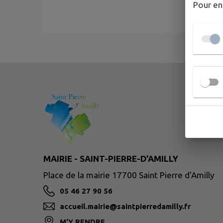
Pour en
MAIRIE - SAINT-PIERRE-D'AMILLY
Place de la mairie 17700 Saint Pierre d'Amilly
05 46 27 90 56
accueil.mairie@saintpierredamilly.fr
M'Y RENDRE