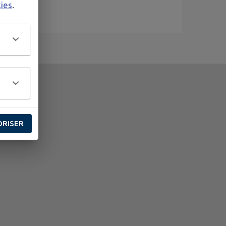
kies
.
ORISER