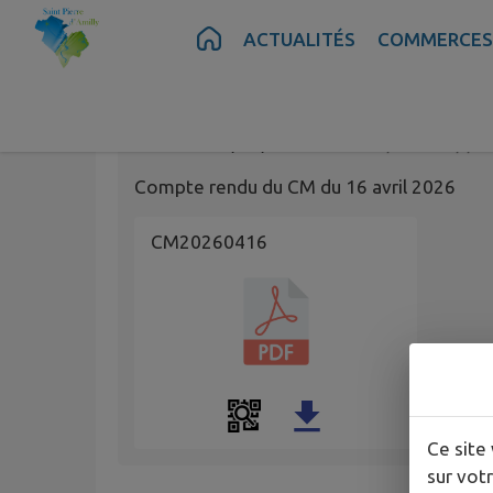
Contenu
Menu
Recherche
Pied de page
ACTUALITÉS
COMMERCES
Compte Rendu CM 
Publié le
17/06/2026 à 15:50
par
Philippe
Compte rendu du CM du 16 avril 2026
CM20260416
Ce site 
sur votr